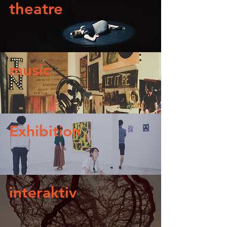
theatre
music
Exhibition
interaktiv