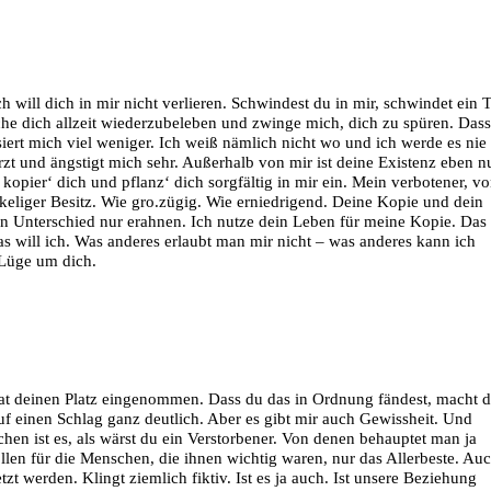
ch will dich in mir nicht verlieren. Schwindest du in mir, schwindet ein T
che dich allzeit wiederzubeleben und zwinge mich, dich zu spüren. Das
ssiert mich viel weniger. Ich weiß nämlich nicht wo und ich werde es nie
zt und ängstigt mich sehr. Außerhalb von mir ist deine Existenz eben n
 kopier‘ dich und pflanz‘ dich sorgfältig in mir ein. Mein verbotener, v
ckeliger Besitz. Wie gro.zügig. Wie erniedrigend. Deine Kopie und dein
n Unterschied nur erahnen. Ich nutze dein Leben für meine Kopie. Das
as will ich. Was anderes erlaubt man mir nicht – was anderes kann ich
 Lüge um dich.
at deinen Platz eingenommen. Dass du das in Ordnung fändest, macht d
f einen Schlag ganz deutlich. Aber es gibt mir auch Gewissheit. Und
chen ist es, als wärst du ein Verstorbener. Von denen behauptet man ja
llen für die Menschen, die ihnen wichtig waren, nur das Allerbeste. Au
tzt werden. Klingt ziemlich fiktiv. Ist es ja auch. Ist unsere Beziehung