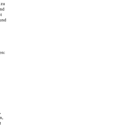
 zu
end
t
 und
en:
,
n,
t