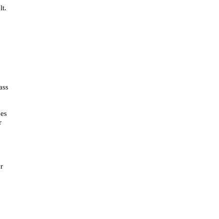
lt.
ass
 es
r
r
?