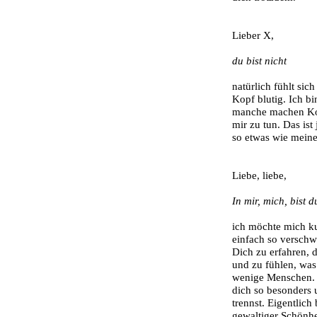
Lieber X,
du bist nicht
natürlich fühlt sic
Kopf blutig. Ich bi
manche machen Kom
mir zu tun. Das ist
so etwas wie mein
Liebe, liebe,
In mir, mich, bist d
ich möchte mich ku
einfach so verschw
Dich zu erfahren, 
und zu fühlen, was
wenige Menschen. U
dich so besonders 
trennst. Eigentlich
gewaltiger Schönhe