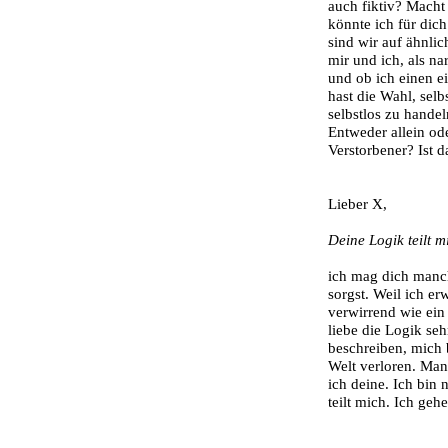
auch fiktiv? Macht 
könnte ich für dic
sind wir auf ähnlic
mir und ich, als n
und ob ich einen e
hast die Wahl, selb
selbstlos zu handel
Entweder allein ode
Verstorbener? Ist d
Lieber X,
Deine Logik teilt m
ich mag dich manch
sorgst. Weil ich e
verwirrend wie ein
liebe die Logik sehr
beschreiben, mich 
Welt verloren. Man
ich deine. Ich bin
teilt mich. Ich gehe