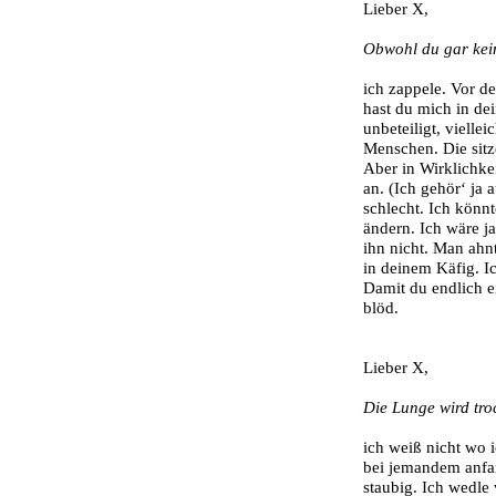
Lieber X,
Obwohl du gar kein
ich zappele. Vor d
hast du mich in dei
unbeteiligt, vielle
Menschen. Die sitz
Aber in Wirklichke
an. (Ich gehör‘ ja 
schlecht. Ich könn
ändern. Ich wäre ja
ihn nicht. Man ahnt
in deinem Käfig. I
Damit du endlich ei
blöd.
Lieber X,
Die Lunge wird tro
ich weiß nicht wo 
bei jemandem anfan
staubig. Ich wedle