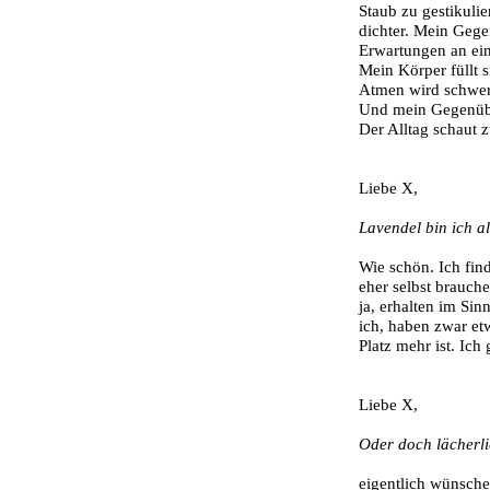
Staub zu gestikulie
dichter. Mein Gegen
Erwartungen an ein
Mein Körper füllt 
Atmen wird schwer 
Und mein Gegenüber 
Der Alltag schaut z
Liebe X,
Lavendel bin ich al
Wie schön. Ich fin
eher selbst brauch
ja, erhalten im Si
ich, haben zwar etw
Platz mehr ist. Ich
Liebe X,
Oder doch lächerl
eigentlich wünsche