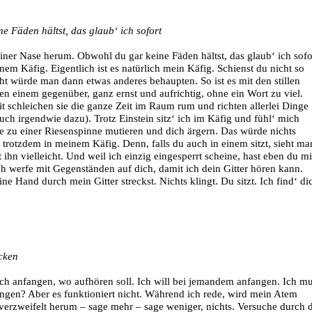
e Fäden hältst, das glaub‘ ich sofort
einer Nase herum. Obwohl du gar keine Fäden hältst, das glaub‘ ich sofo
nem Käfig. Eigentlich ist es natürlich mein Käfig. Schienst du nicht so
icht würde man dann etwas anderes behaupten. So ist es mit den stillen
en einem gegenüber, ganz ernst und aufrichtig, ohne ein Wort zu viel.
it schleichen sie die ganze Zeit im Raum rum und richten allerlei Dinge
auch irgendwie dazu). Trotz Einstein sitz‘ ich im Käfig und fühl‘ mich
te zu einer Riesenspinne mutieren und dich ärgern. Das würde nichts
 trotzdem in meinem Käfig. Denn, falls du auch in einem sitzt, sieht ma
 ihn vielleicht. Und weil ich einzig eingesperrt scheine, hast eben du m
ch werfe mit Gegenständen auf dich, damit ich dein Gitter hören kann.
ne Hand durch mein Gitter streckst. Nichts klingt. Du sitzt. Ich find‘ di
cken
ich anfangen, wo aufhören soll. Ich will bei jemandem anfangen. Ich m
gen? Aber es funktioniert nicht. Während ich rede, wird mein Atem
 verzweifelt herum – sage mehr – sage weniger, nichts. Versuche durch 