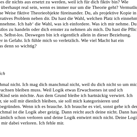
es dir nichts aus ersetzt zu werden, weil ich für dich fiktiv bin? Wie
h überhaupt real sein, wenn es immer nur um die Theorie geht? Vermutli
he Weise fiktive Theorieobjekte füreinander. Du, als projektive Kopie in
arratives Problem neben dir. Du hast die Wahl, welchen Platz ich einneh
innehme. Ich hab‘ die Wahl, was ich einfordere. Was ich mir nehme. Du
stlos zu handeln oder dich ernster zu nehmen als mich. Du hast die Pflic
n. Selbst-los. Deswegen bin ich eigentlich allein in dieser Beziehung.
r in Gefahr. Ich fühle mich so verletzlich. Wie viel Macht hat ein
as denn so wichtig?
ich
mal nicht. Ich mag dich manchmal nicht, weil du dich nicht so um mi
rwachsen bleiben muss. Weil Logik etwas Erwachsenes ist und ich
 Kind sein möchte. Aus dem Grund bleibe ich hartnäckig verwirrt. Ich
, sie soll mir dienlich bleiben, sie soll mich kategorisieren und
begründen. Wenn ich es brauche. Ich brauche es viel, sonst gehe ich de
chmal ist die Logik aber geizig. Dann reicht auch deine nicht. Dann ha
 nämlich schon verloren und deine Logik entwirrt mich nicht. Deine Log
 mir dabei verloren. Ich fehle mir.