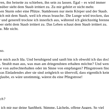
ren, ihn beiseite zu schieben, ihn sein zu lassen. Egal – es wird immer
über sieht dem Staub irritiert zu. Zu mir gehört er nicht mehr.
en Sturm oder eine Pfütze. Stattdessen nur mein Körper und der Staub.
sich mit dem Staub, weil ich etwas brauche. Die Lunge wird trocken, das
und generell trockne ich innerlich aus, während ich gleichzeitig brenne
sieht dem Staub irritiert zu. Das Leben schaut dem Staub irritiert zu.
u. Mir nicht.
so.
de mich auch lila. Und beruhigend und sanft bin ich obwohl ich das doc
e. Strahlt man aus, was man am dringendsten erhalten möchte? Und we
nne von aufrechterhalten oder im Sinne von empfangen? Pfingstrosen fin
as Einladendes aber sie sind zeitgleich so übervoll, dass eigentlich kei
 glaube, es wäre unstimmig, wärest du eine Pfingstrose!
ich?
 ich mir nur deine Sanftheit. Stimme, Lächeln, offene Augen. So viel