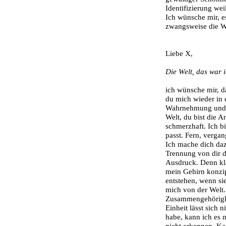
Identifizierung weil
Ich wünsche mir, es 
zwangsweise die W
Liebe X,
Die Welt, das war i
ich wünsche mir, da
du mich wieder in 
Wahrnehmung und wa
Welt, du bist die 
schmerzhaft. Ich bi
passt. Fern, vergan
Ich mache dich dazu
Trennung von dir d
Ausdruck. Denn kla
mein Gehirn konzipi
entstehen, wenn sie
mich von der Welt.
Zusammengehörigkei
Einheit lässt sich 
habe, kann ich es 