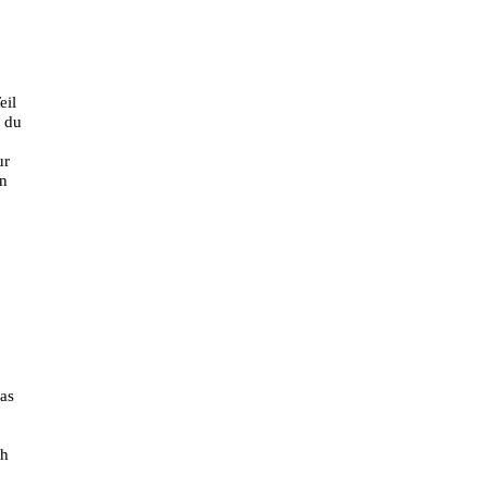
eil
s du
ur
on
as
ch