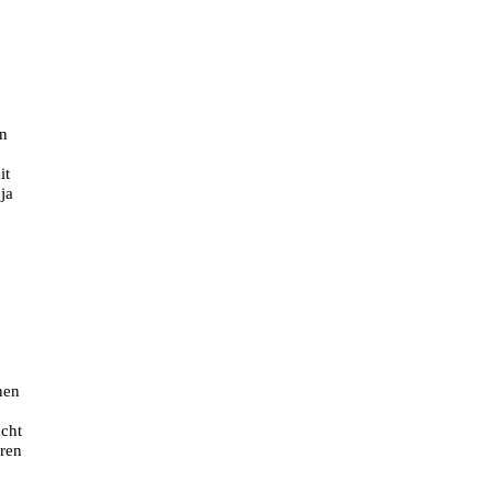
en
it
ja
nen
acht
eren