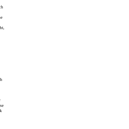
ch
me
ht,
ch
r
sse
ik