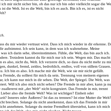
 ich mir nicht sicher bin, ob das nur ich bin oder vielleicht sogar die We
ist die Welt. Ist es die Welt, bin ich es auch. Bin ich es, ist es nicht
elt?
ch.
ss du mir wieder vertraut wirst. Dass ich mich wieder in dir erkenne. D
dir aufnimmst. Ich sein kann, in dem was ich wahrnehme. Meine
s ich darin sehe, übereinstimmen. Fühle, die Welt, das bin auch ich.
Andere. Trotzdem kannst du für mich nur ich sein. Wegen mir. Das macht
n es also, nicht du, Welt. Ich verzerre dich, so dass du nicht mehr zu mi
gen, dunkel, fremd, zeitlos, bedrohlich, endlos, voll von stillem Grauen.
. Ich bin es also. Ich mache mir die Welt, wie sie mir nicht gefällt.
u Fremde, du solltest für mich da sein. Trennung von meinem eigenen
r, ich kann nur mich in dir sehen. Die Welt, der Spiegel. Die Welt, was
ert. Will ich also mich nicht sehen? Die Fremde in mir aber, kann ja nu
 zuallererst mit „der Welt“ nicht kongruiert. Das Fremde in mir, trennt
 Lieber also die fremde Welt? Was ist wichtiger? Einheit oder
t? Inneres oder Äußeres? Ist das zu trennen? Ist eine Mutter die Welt
nicht brechen. Solange du nicht anerkennst, dass ich das Fremde in mir
nicht annehmen. Solange du meine Fremdheit übersiehst, kann ich mich