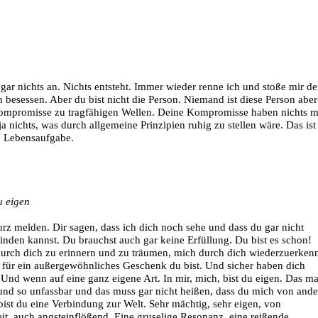
h gar nichts an. Nichts entsteht. Immer wieder renne ich und stoße mir d
n besessen. Aber du bist nicht die Person. Niemand ist diese Person aber
promisse zu tragfähigen Wellen. Deine Kompromisse haben nichts m
 ja nichts, was durch allgemeine Prinzipien ruhig zu stellen wäre. Das ist 
e Lebensaufgabe.
u eigen
rz melden. Dir sagen, dass ich dich noch sehe und dass du gar nicht
inden kannst. Du brauchst auch gar keine Erfüllung. Du bist es schon!
durch dich zu erinnern und zu träumen, mich durch dich wiederzuerken
 für ein außergewöhnliches Geschenk du bist. Und sicher haben dich
nd wenn auf eine ganz eigene Art. In mir, mich, bist du eigen. Das m
und so unfassbar und das muss gar nicht heißen, dass du mich von and
 bist du eine Verbindung zur Welt. Sehr mächtig, sehr eigen, von
it, auch angsteinflößend. Eine gruselige Resonanz, eine reißende