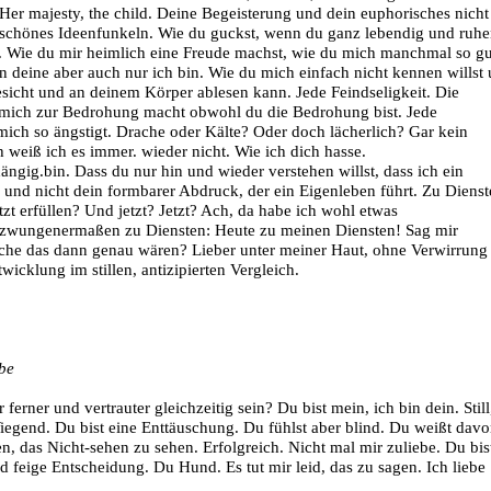
 Her majesty, the child. Deine Begeisterung und dein euphorisches nicht
 schönes Ideenfunkeln. Wie du guckst, wenn du ganz lebendig und ruh
e. Wie du mir heimlich eine Freude machst, wie du mich manchmal so gu
n deine aber auch nur ich bin. Wie du mich einfach nicht kennen willst
esicht und an deinem Körper ablesen kann. Jede Feindseligkeit. Die
e mich zur Bedrohung macht obwohl du die Bedrohung bist. Jede
mich so ängstigt. Drache oder Kälte? Oder doch lächerlich? Gar kein
 weiß ich es immer. wieder nicht. Wie ich dich hasse.
ngig.bin. Dass du nur hin und wieder verstehen willst, dass ich ein
 und nicht dein formbarer Abdruck, der ein Eigenleben führt. Zu Dienst
etzt erfüllen? Und jetzt? Jetzt? Ach, da habe ich wohl etwas
ezwungenermaßen zu Diensten: Heute zu meinen Diensten! Sag mir
che das dann genau wären? Lieber unter meiner Haut, ohne Verwirrung
icklung im stillen, antizipierten Vergleich.
ebe
 ferner und vertrauter gleichzeitig sein? Du bist mein, ich bin dein. Still
Wiegend. Du bist eine Enttäuschung. Du fühlst aber blind. Du weißt davo
en, das Nicht-sehen zu sehen. Erfolgreich. Nicht mal mir zuliebe. Du bis
d feige Entscheidung. Du Hund. Es tut mir leid, das zu sagen. Ich liebe