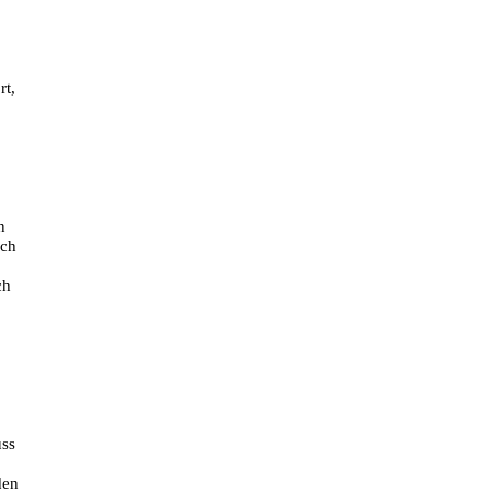
rt,
n
ich
ch
uss
den