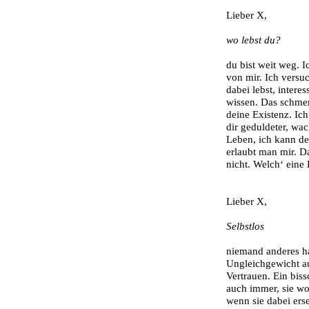
Lieber X,
wo lebst du?
du bist weit weg. I
von mir. Ich versu
dabei lebst, intere
wissen. Das schmer
deine Existenz. Ich
dir geduldeter, wa
Leben, ich kann de
erlaubt man mir. D
nicht. Welch‘ eine
Lieber X,
Selbstlos
niemand anderes h
Ungleichgewicht au
Vertrauen. Ein biss
auch immer, sie wo
wenn sie dabei erse