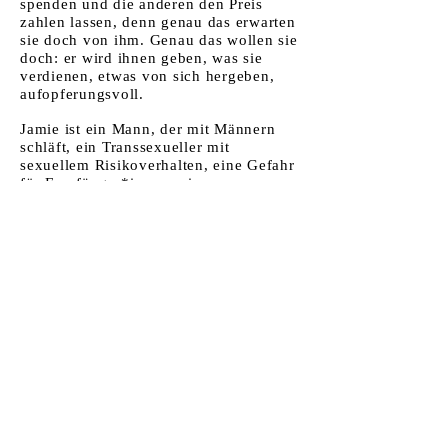
spenden und die anderen den Preis
zahlen lassen, denn genau das erwarten
sie doch von ihm. Genau das wollen sie
doch: er wird ihnen geben, was sie
verdienen, etwas von sich hergeben,
aufopferungsvoll.
Jamie ist ein Mann, der mit Männern
schläft, ein Transsexueller mit
sexuellem Risikoverhalten, eine Gefahr
für Empfänger*innen seiner
Blutspende. Das wäre im höchsten
Maße verantwortungslos.
Jona James Robert A.
Zu den anderen Texten
Förderer: